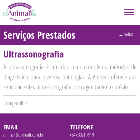
Serviços Prestados
← voltar
Ultrassonografia
← voltar
A ultrassonografia é um dos mais completos métodos de
diagnóstico para diversas patologias. A Animali oferece aos
seus pacientes ultrassonografia com agendamento prévio.
Compartilhe:
EMAIL
TELEFONE
animali@animali.com.br
(54) 3021.7919