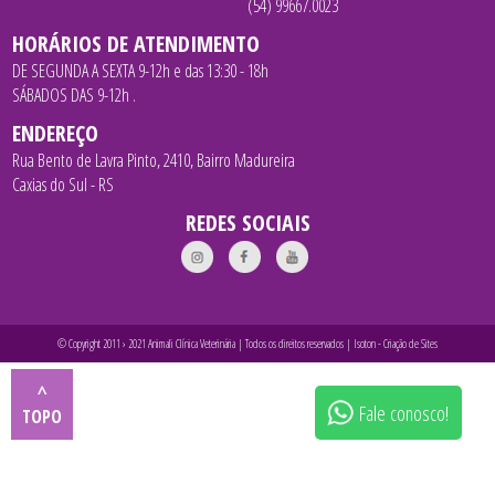
(54) 99667.0023
HORÁRIOS DE ATENDIMENTO
DE SEGUNDA A SEXTA 9-12h e das 13:30 - 18h
SÁBADOS DAS 9-12h .
ENDEREÇO
Rua Bento de Lavra Pinto, 2410, Bairro Madureira
Caxias do Sul - RS
REDES SOCIAIS
© Copyright 2011 › 2021 Animali Clínica Veterinária | Todos os direitos reservados |
Isoton - Criação de Sites
^
Fale conosco!
TOPO