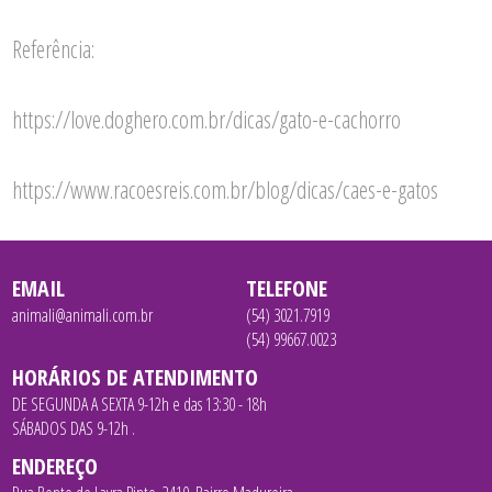
Referência:
https://love.doghero.com.br/dicas/gato-e-cachorro
https://www.racoesreis.com.br/blog/dicas/caes-e-gatos
EMAIL
TELEFONE
animali@animali.com.br
(54) 3021.7919
(54) 99667.0023
HORÁRIOS DE ATENDIMENTO
DE SEGUNDA A SEXTA 9-12h e das 13:30 - 18h
SÁBADOS DAS 9-12h .
ENDEREÇO