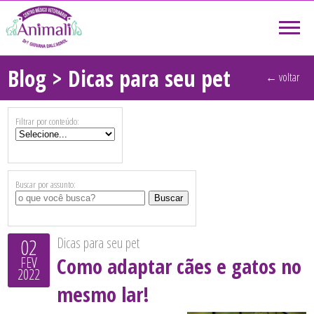
Blog > Dicas para seu pet
← voltar
Filtrar por conteúdo:
Buscar por assunto:
02
Dicas para seu pet
Como adaptar cães e gatos no
FEV
2022
mesmo lar!